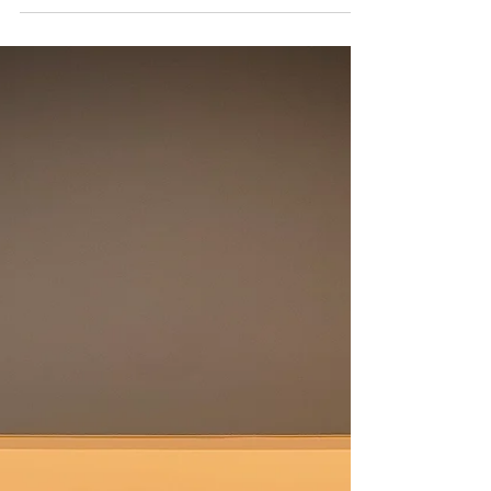
Formafantasma. PostScriptum siamo una...