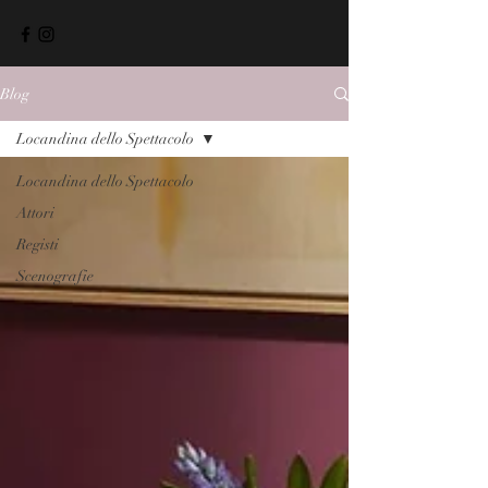
Blog
Locandina dello Spettacolo
Locandina dello Spettacolo
Attori
Registi
Scenografie