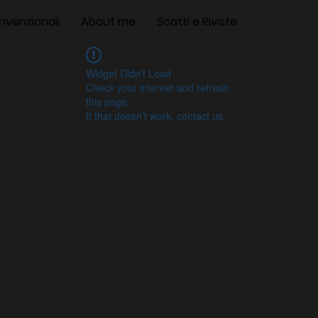
nvenzionali
About me
Scatti e Riviste
Widget Didn’t Load
Check your internet and refresh
this page.
If that doesn’t work, contact us.