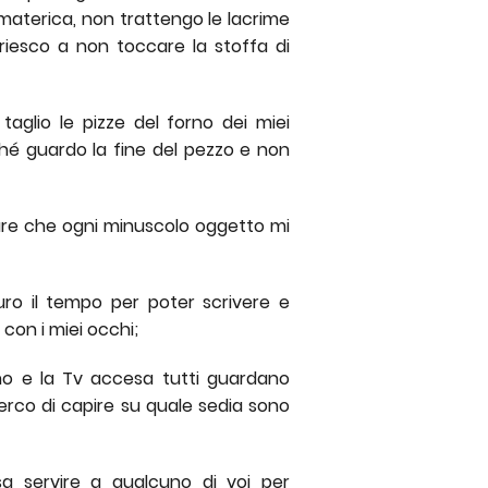
aterica, non trattengo le lacrime
riesco a non toccare la stoffa di
aglio le pizze del forno dei miei
ché guardo la fine del pezzo e non
re che ogni minuscolo oggetto mi
o il tempo per poter scrivere e
con i miei occhi;
no e la Tv accesa tutti guardano
cerco di capire su quale sedia sono
a servire a qualcuno di voi per