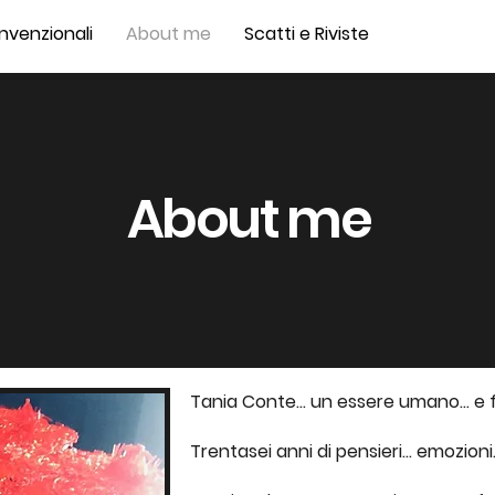
nvenzionali
About me
Scatti e Riviste
About me
Tania Conte... un essere umano... e 
Trentasei anni di pensieri... emozioni.