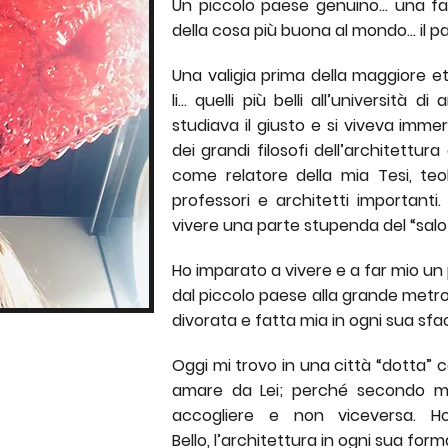
Un piccolo paese genuino... una 
della cosa più buona al mondo... il pa
Una valigia prima della maggiore et
li... quelli più belli all’università 
studiava il giusto e si viveva immer
dei grandi filosofi dell’architettu
come relatore della mia Tesi, teol
professori e architetti importanti
vivere una parte stupenda del “salott
Ho imparato a vivere e a far mio un
dal piccolo paese alla grande metrop
divorata e fatta mia in ogni sua sf
Oggi mi trovo in una città “dotta” co
amare da Lei; perché secondo me
accogliere e non viceversa. Ho
Bello, l’architettura in ogni sua form